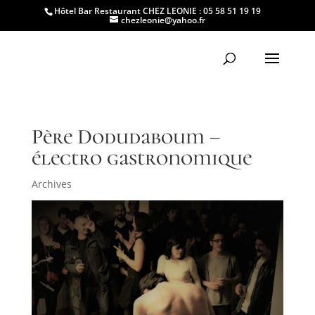
Hôtel Bar Restaurant CHEZ LEONIE : 05 58 51 19 19
chezleonie@yahoo.fr
Père Dodudaboum –
électro gastronomique
Archives